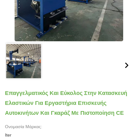
Επαγγελματικός Και Εύκολος Στην Κατασκευή
Ελαστικών Για Εργαστήρια Επισκευής
Αυτοκινήτων Και Γκαράζ Με Πιστοποίηση CE
Ονομασία Μάρκας:
Iter