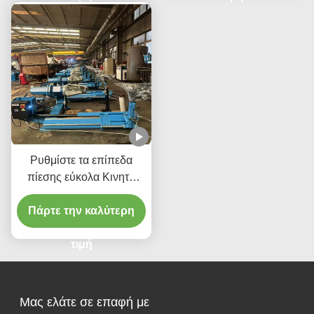
CE Εύκολη στη χρήση
Ρυθμίστε τα επίπεδα
πίεσης εύκολα Κινητή
λαβή ελέγχου χαμηλής
πίεσης Αλλαγή ελαστικών
Πάρτε την καλύτερη
τιμή
Μας ελάτε σε επαφή με