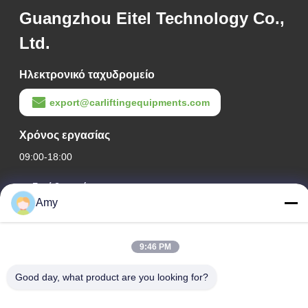
Guangzhou Eitel Technology Co.,
Ltd.
Ηλεκτρονικό ταχυδρομείο
export@carliftingequipments.com
Χρόνος εργασίας
09:00-18:00
Η διεύθυνσή μας
Amy
Διεύθυνση Εταιρείας
Εθνικός δρόμος 106, συνοικία Huadu, πόλη Guangzhou
9:46 PM
Διεύθυνση Εργοστασίου
Good day, what product are you looking for?
Εθνικός δρόμος 106, συνοικία Huadu, πόλη Guangzhou
Τηλ.