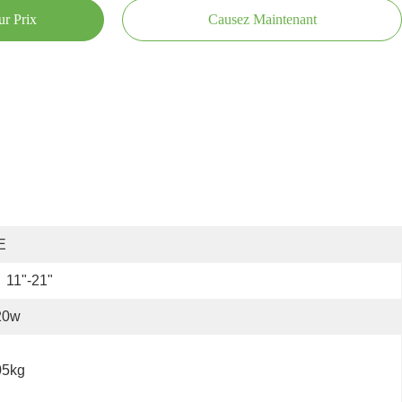
ur Prix
Causez Maintenant
E
11"-21"
20w
05kg