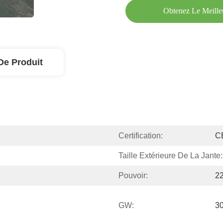
Obtenez Le Meille
De Produit
Certification:
C
Taille Extérieure De La Jante:
Pouvoir:
2
GW:
3