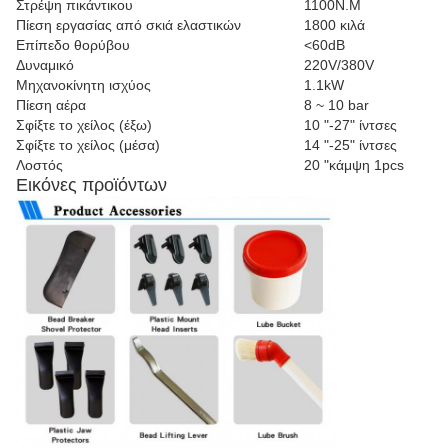
Στρέψη πικάντικου
1100N.M
Πίεση εργασίας από σκιά ελαστικών
1800 κιλά
Επίπεδο θορύβου
<60dB
Δυναμικό
220V/380V
Μηχανοκίνητη ισχύος
1.1kW
Πίεση αέρα
8 ~ 10 bar
Σφίξτε το χείλος (έξω)
10 "-27" ίντσες
Σφίξτε το χείλος (μέσα)
14 "-25" ίντσες
Λοστός
20 "κάμψη 1pcs
Εικόνες προϊόντων