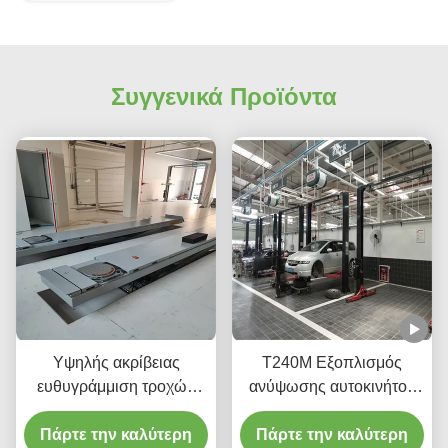
Συγγενικά Προϊόντα
Υψηλής ακρίβειας
Τ240Μ Εξοπλισμός
ευθυγράμμιση τροχών
ανύψωσης αυτοκινήτου
Αλεξίπτωτο T400D
με δύο στύλους κιβωτίου
4000kg χωρητικότητα για
Πάρτε την καλύτερη
με προηγμένη τεχνολογία
Πάρτε την καλύτερη