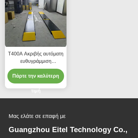
T400A Ακριβής αυτόματη
ευθυγράμμιση
ανελκυστήρα 380V/220V
Πάρτε την καλύτερη
με χαμηλό προφίλ
σχεδιασμό
τιμή
Μας ελάτε σε επαφή με
Guangzhou Eitel Technology Co.,