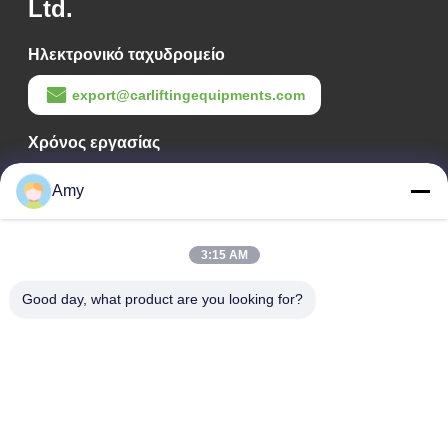
Ltd.
Ηλεκτρονικό ταχυδρομείο
export@carliftingequipments.com
Χρόνος εργασίας
09:00-18:00
Amy
Η διεύθυνσή μας
Διεύθυνση Εταιρείας
3:15 AM
Εθνικός δρόμος 106, συνοικία Huadu, πόλη Guangzhou
Good day, what product are you looking for?
Διεύθυνση Εργοστασίου
Εθνικός δρόμος 106, συνοικία Huadu, πόλη Guangzhou
Τηλ.
008618588874864