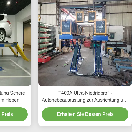
tung Schere
T400A Ultra-Niedrigprofil-
tem Heben
Autohebeausrüstung zur Ausrichtung und
Wartung
 Preis
Erhalten Sie Besten Preis