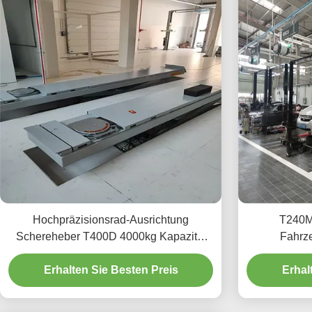
Hochpräzisionsrad-Ausrichtung
T240M
Schereheber T400D 4000kg Kapazität
Fahrze
für Werkstätten
fortges
Erhalten Sie Besten Preis
Erhal