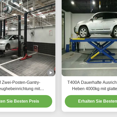
 Zwei-Posten-Gantry-
T400A Dauerhafte Ausrich
ughebeinrichtung mit
Heben 4000kg mit glat
chrittener Hebetechnik
ten Sie Besten Preis
Erhalten Sie Besten