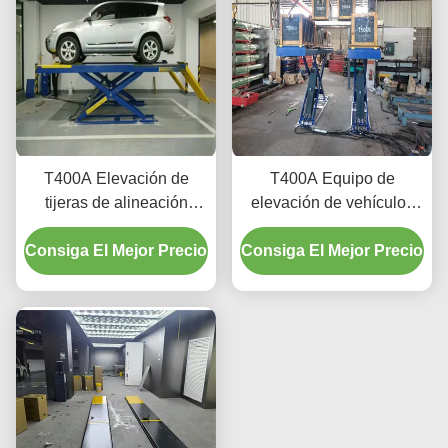
T400A Elevación de
T400A Equipo de
tijeras de alineación
elevación de vehículos
duradera 4000 kg con
de perfil ultra bajo para la
Consiga El Mejor Precio
elevación suave
Consiga El Mejor Precio
alineación y el
mantenimiento