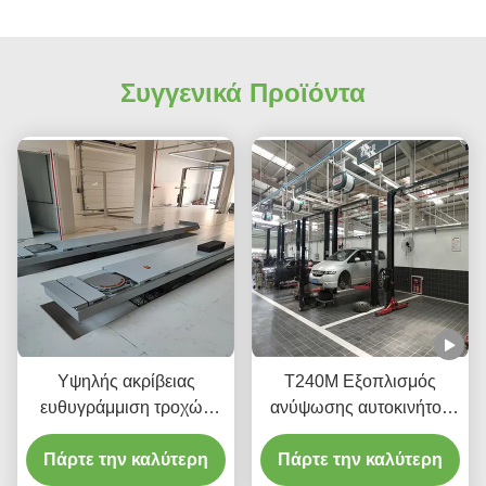
Συγγενικά Προϊόντα
Υψηλής ακρίβειας
Τ240Μ Εξοπλισμός
ευθυγράμμιση τροχών
ανύψωσης αυτοκινήτου
Αλεξίπτωτο T400D
με δύο στύλους κιβωτίου
4000kg χωρητικότητα για
Πάρτε την καλύτερη
με προηγμένη τεχνολογία
Πάρτε την καλύτερη
εργαστήρια
ανύψωσης