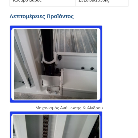
Καθαρό Βάρος
2310lbs/1050kg
Λεπτομέρειες Προϊόντος
Μηχανισμός Ανύψωσης Κυλίνδρου