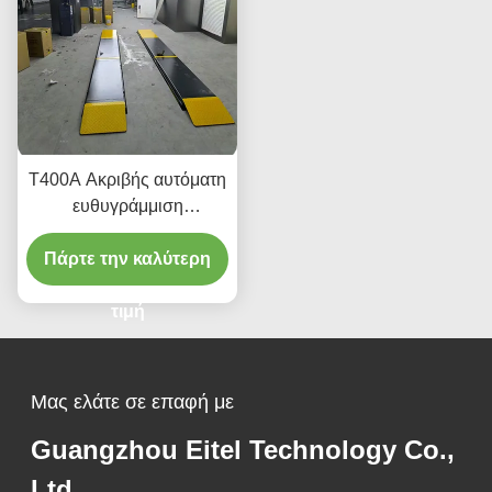
T400A Ακριβής αυτόματη
ευθυγράμμιση
ανελκυστήρα 380V/220V
Πάρτε την καλύτερη
με χαμηλό προφίλ
σχεδιασμό
τιμή
Μας ελάτε σε επαφή με
Guangzhou Eitel Technology Co.,
Ltd.