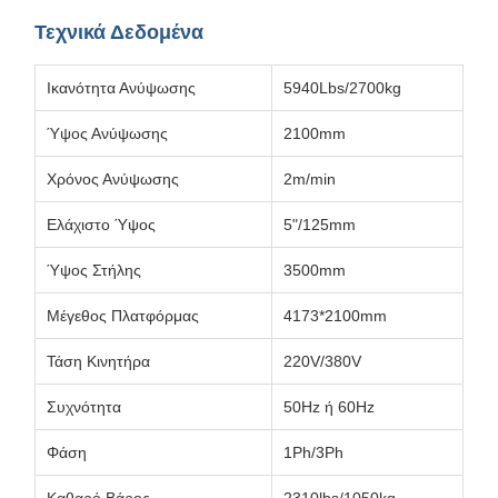
Τεχνικά Δεδομένα
Ικανότητα Ανύψωσης
5940Lbs/2700kg
Ύψος Ανύψωσης
2100mm
Χρόνος Ανύψωσης
2m/min
Ελάχιστο Ύψος
5"/125mm
Ύψος Στήλης
3500mm
Μέγεθος Πλατφόρμας
4173*2100mm
Τάση Κινητήρα
220V/380V
Συχνότητα
50Hz ή 60Hz
Φάση
1Ph/3Ph