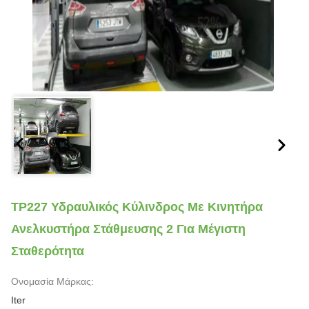
TP227 Υδραυλικός Κύλινδρος Με Κινητήρα
Ανελκυστήρα Στάθμευσης 2 Για Μέγιστη
Σταθερότητα
Ονομασία Μάρκας:
Iter