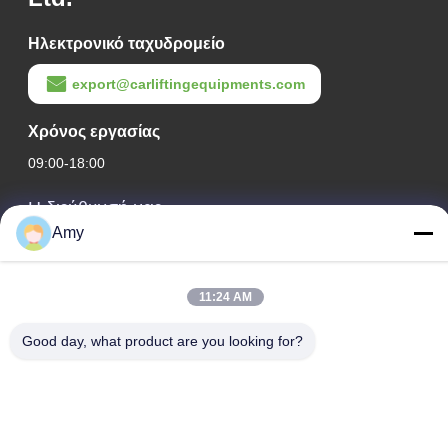
Ηλεκτρονικό ταχυδρομείο
export@carliftingequipments.com
Χρόνος εργασίας
09:00-18:00
Η διεύθυνσή μας
Amy
Διεύθυνση Εταιρείας
Εθνικός δρόμος 106, συνοικία Huadu, πόλη Guangzhou
11:24 AM
Διεύθυνση Εργοστασίου
Εθνικός δρόμος 106, συνοικία Huadu, πόλη Guangzhou
Good day, what product are you looking for?
Τηλ.
008618588874864