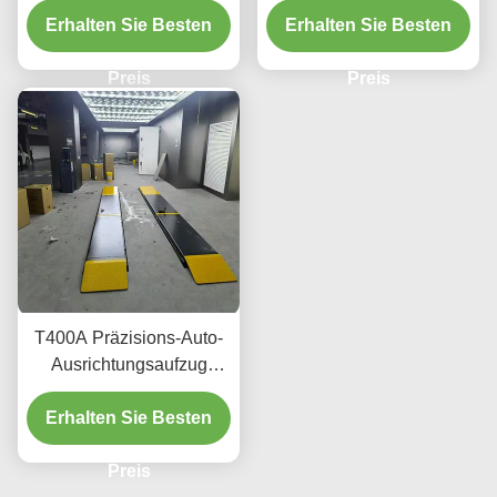
Erhalten Sie Besten
glattem Heben
Erhalten Sie Besten
Preis
Preis
T400A Präzisions-Auto-
Ausrichtungsaufzug
380V/220V mit niedrigem
Erhalten Sie Besten
Profil
Preis