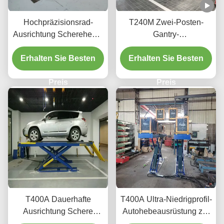
Hochpräzisionsrad-
T240M Zwei-Posten-
Ausrichtung Schereheber
Gantry-
T400D 4000kg Kapazität
Fahrzeughebeinrichtung
Erhalten Sie Besten
für Werkstätten
Erhalten Sie Besten
mit fortgeschrittener
Hebetechnik
Preis
Preis
T400A Dauerhafte
T400A Ultra-Niedrigprofil-
Ausrichtung Schere
Autohebeausrüstung zur
Heben 4000kg mit
Ausrichtung und Wartung