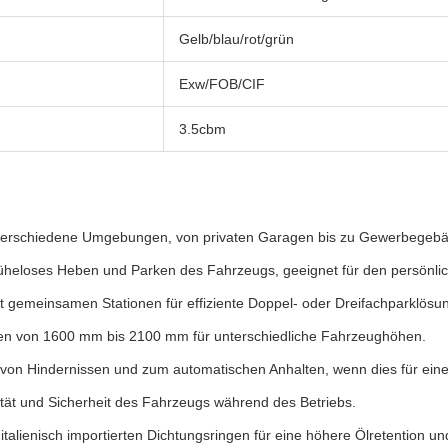
Gelb/blau/rot/grün
Exw/FOB/CIF
3.5cbm
 verschiedene Umgebungen, von privaten Garagen bis zu Gewerbegebäude
müheloses Heben und Parken des Fahrzeugs, geeignet für den persönlic
gemeinsamen Stationen für effiziente Doppel- oder Dreifachparklösunge
öhen von 1600 mm bis 2100 mm für unterschiedliche Fahrzeughöhen.
von Hindernissen und zum automatischen Anhalten, wenn dies für eine h
tät und Sicherheit des Fahrzeugs während des Betriebs.
alienisch importierten Dichtungsringen für eine höhere Ölretention un