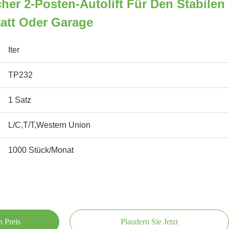
her 2-Posten-Autolift Für Den Stabilen
tatt Oder Garage
Iter
TP232
1 Satz
L/C,T/T,Western Union
1000 Stück/Monat
n Preis
Plaudern Sie Jetzt