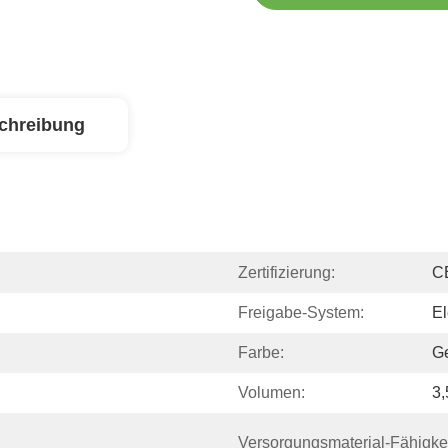
chreibung
Zertifizierung:
C
Freigabe-System:
El
Farbe:
Ge
Volumen:
3
Versorgungsmaterial-Fähigkei