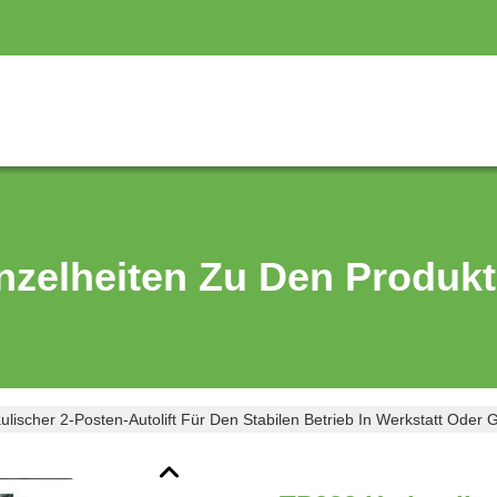
nzelheiten Zu Den Produk
lischer 2-Posten-Autolift Für Den Stabilen Betrieb In Werkstatt Oder 