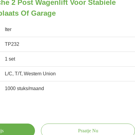
he 2 Post Wagenlift Voor Stabiele
plaats Of Garage
Iter
TP232
1 set
L/C, T/T, Western Union
1000 stuks/maand
js
Praatje Nu