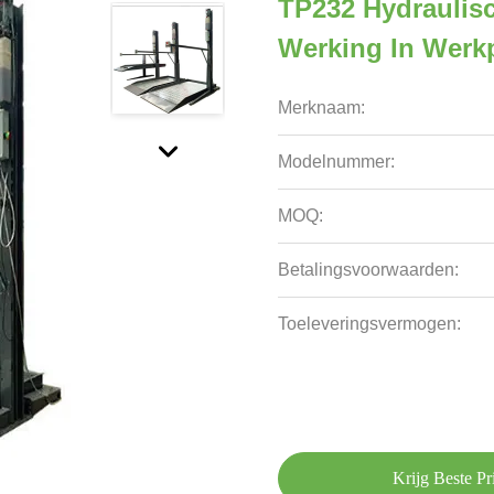
TP232 Hydraulisc
Werking In Werk
Merknaam:
Modelnummer:
MOQ:
Betalingsvoorwaarden:
Toeleveringsvermogen:
Krijg Beste Pri