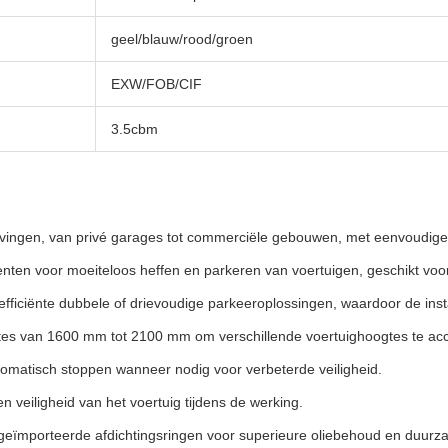
geel/blauw/rood/groen
EXW/FOB/CIF
3.5cbm
ingen, van privé garages tot commerciële gebouwen, met eenvoudige ins
nten voor moeiteloos heffen en parkeren van voertuigen, geschikt voor 
efficiënte dubbele of drievoudige parkeeroplossingen, waardoor de inst
gtes van 1600 mm tot 2100 mm om verschillende voertuighoogtes te 
utomatisch stoppen wanneer nodig voor verbeterde veiligheid.
 veiligheid van het voertuig tijdens de werking.
geïmporteerde afdichtingsringen voor superieure oliebehoud en duurz