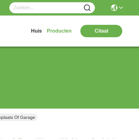
Huis
Producten
Citaat
kplaats Of Garage