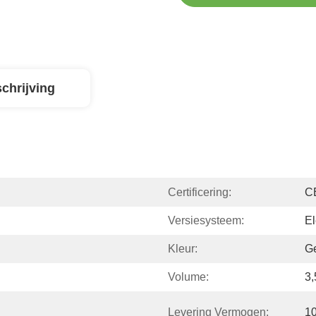
chrijving
Certificering:
C
Versiesysteem:
El
Kleur:
G
Volume:
3
Levering Vermogen:
1