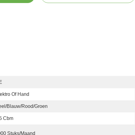
E
ektro Of Hand
eel/blauw/rood/groen
,5 Cbm
000 Stuks/maand