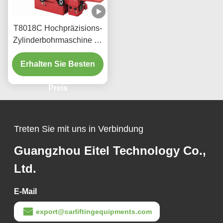
T8018C Hochpräzisions-
Zylinderbohrmaschine für
schwere Fahrzeuge
Erhalten Sie Besten
Preis
Treten Sie mit uns in Verbindung
Guangzhou Eitel Technology Co.,
Ltd.
E-Mail
export@carliftingequipments.com