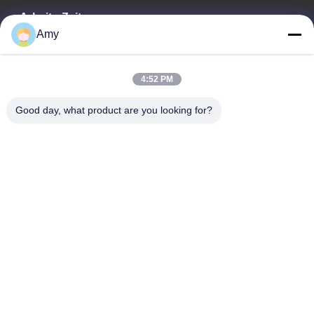
Arbeits-Zeit
Amy
09:00-18:00
Unsere Adresse
4:52 PM
Adresse des Unternehmens
Good day, what product are you looking for?
106. Nationalstraße, Stadtteil Huadu, Stadt Guangzhou
Fabrikanschrift
106. Nationalstraße, Stadtteil Huadu, Stadt Guangzhou
Telefon
008618588874864
Gute Qualität Chinas Fahrzeughebeausrüstung Lieferant.
Copyright-© -2026 Guangzhou Eitel Technology Co., Ltd. . Alle