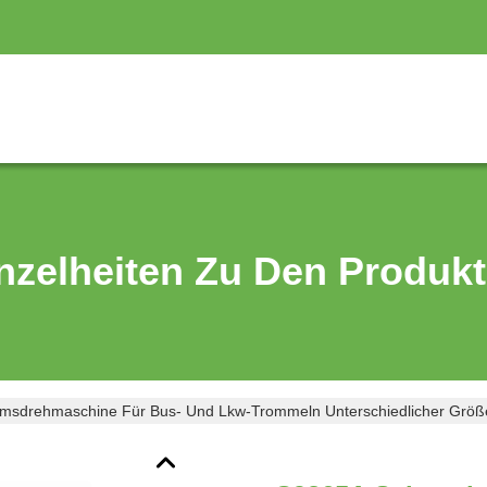
nzelheiten Zu Den Produk
msdrehmaschine Für Bus- Und Lkw-Trommeln Unterschiedlicher Größ