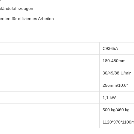
Geländefahrzeugen
ten für effizientes Arbeiten
C9365A
180-480mm
30/49/88 U/min
256mm/10,6"
1,1 kW
500 kg/460 kg
1120*970*1100