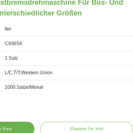
stbremsdrehmaschine Für Bus- Und
terschiedlicher Größen
Iter
C9365A
1 Satz
L/C,T/T,Western Union
1000 Sätze/Monat
n Preis
Plaudern Sie Jetzt