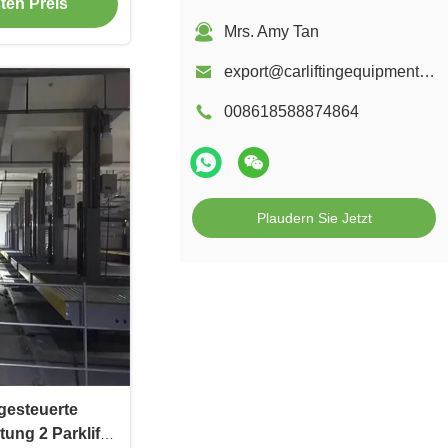
ten Preis
Mrs. Amy Tan
export@carliftingequipments.com
008618588874864
Plaudern Sie Jetzt
gesteuerte
ng 2 Parklift