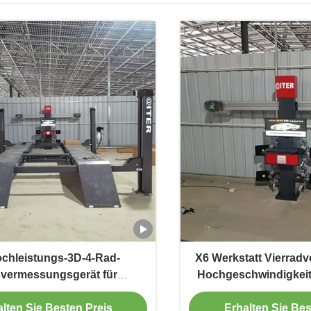
chleistungs-3D-4-Rad-
X6 Werkstatt Vierrad
vermessungsgerät für
Hochgeschwindigkeit
räzisionsmechanik
und -betr
lten Sie Besten Preis
Erhalten Sie Bes