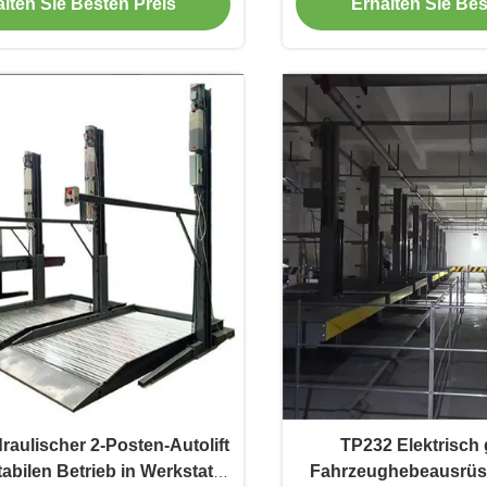
lten Sie Besten Preis
Erhalten Sie Bes
aulischer 2-Posten-Autolift
TP232 Elektrisch 
tabilen Betrieb in Werkstatt
Fahrzeughebeausrüstu