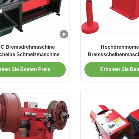
C Bremsdrehmaschine
Hochdrehmomen
cheibe Schmelzmaschine
Bremsscheibenmaschi
um Schneiden von Scheiben
starkes Schl
und Trommeln
lten Sie Besten Preis
Erhalten Sie Bes