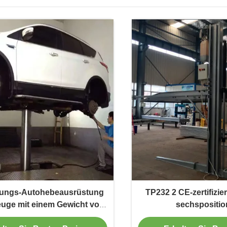
tungs-Autohebeausrüstung
TP232 2 CE-zertifiziert
euge mit einem Gewicht von
sechspositi
 bis 4 Tonnen T-400X
Verriegelung