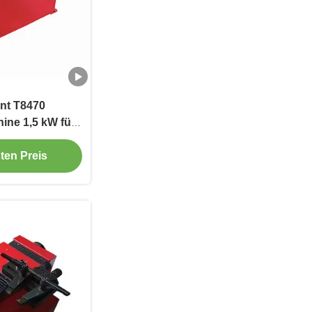
t T8470
ne 1,5 kW für
eifen
ten Preis