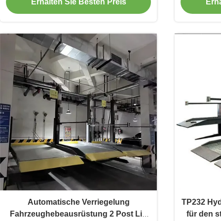
Erhalten Sie Besten Preis
Erha
Automatische Verriegelung
TP232 Hydr
Fahrzeughebeausrüstung 2 Post Lift
für den s