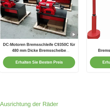
DC-Motoren Bremsschleife C9350C für
480 mm Dicke Bremsscheibe
Brems
Skimming
30/52/85 
Erhalten Sie Besten Preis
Erha
Ausrichtung der Räder