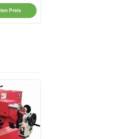
riff
ten Preis