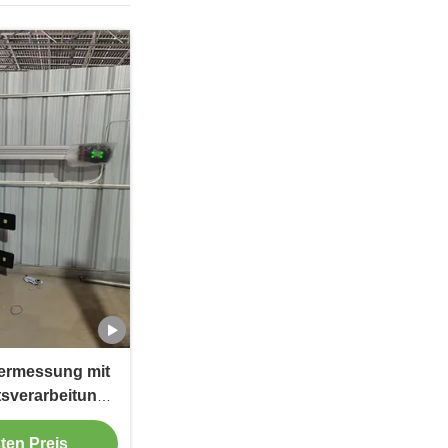
vermessung mit
sverarbeitung
ieb
ten Preis