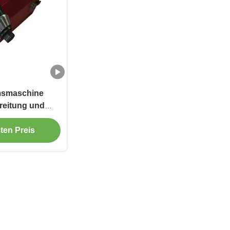
msmaschine
reitung und
ur
ten Preis