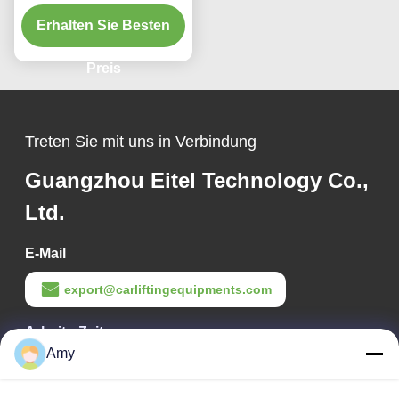
für Kfz-
Reparaturwerkstätten und
Erhalten Sie Besten
Garagen
Preis
Treten Sie mit uns in Verbindung
Guangzhou Eitel Technology Co.,
Ltd.
E-Mail
export@carliftingequipments.com
Arbeits-Zeit
Amy
09:00-18:00