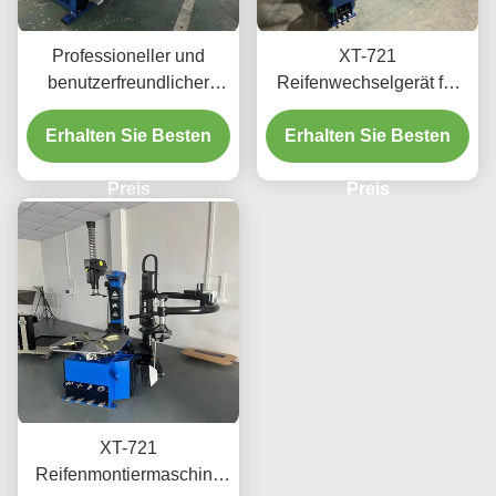
Professioneller und
XT-721
benutzerfreundlicher
Reifenwechselgerät für
Reifenwechsler für Kfz-
Werkstätten und Garagen
Werkstätten und Garagen
Erhalten Sie Besten
geeignet für verschiedene
Erhalten Sie Besten
CE-zertifiziert
Reifengrößen CE-
Preis
zertifiziert einfach zu
Preis
bedienen
XT-721
Reifenmontiermaschine