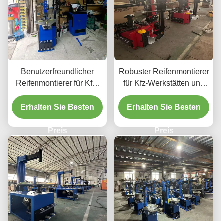
Benutzerfreundlicher
Robuster Reifenmontierer
Reifenmontierer für Kfz-
für Kfz-Werkstätten und
Werkstätten und
Garagen CE-zertifiziert
Garagen, CE-zertifiziert
Erhalten Sie Besten
Erhalten Sie Besten
und professionell
und einfach zu bedienen.
Preis
Preis