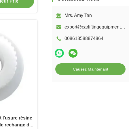
leur Prix
Mrs. Amy Tan
export@carliftingequipments.com
008618588874864
Causez Maintenant
 l'usure résine
 de rechange de