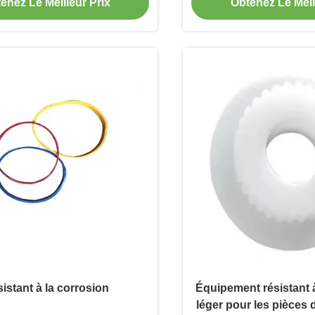
enez Le Meilleur Prix
Obtenez Le Meil
diamètre intérieur
istant à la corrosion
Équipement résistant à
léger pour les pièces