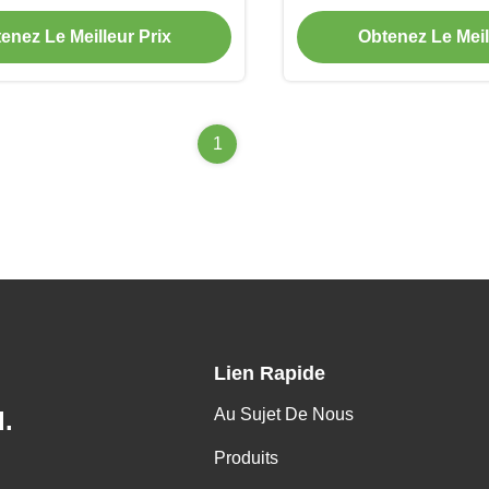
disque de f
enez Le Meilleur Prix
Obtenez Le Meil
1
Lien Rapide
Au Sujet De Nous
.
Produits