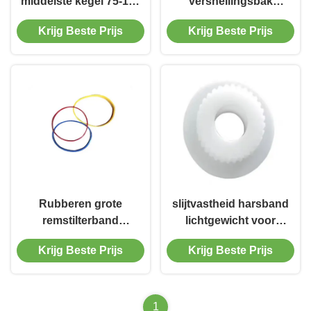
middelste kegel 75-120
versnellingsbak
mm buitendiameter
eenheid stofdicht voor
Krijg Beste Prijs
Krijg Beste Prijs
bandwisselaar
Rubberen grote
slijtvastheid harsband
remstilterband
lichtgewicht voor
corrosiebestendig
remplaat
Krijg Beste Prijs
Krijg Beste Prijs
reserveonderdelen
1