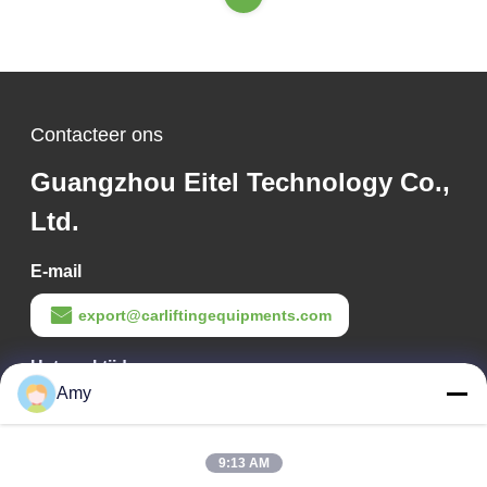
Contacteer ons
Guangzhou Eitel Technology Co.,
Ltd.
E-mail
export@carliftingequipments.com
Het werktijd
Amy
09:00-18:00
Ons adres
9:13 AM