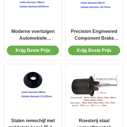
Moderne voertuigen
Precision Engineered
Automobiele
Component Brake
remonderdelen
Lathe Centering Cone
Krijg Beste Prijs
Krijg Beste Prijs
Remschijf Centrerende
38mm Innendiameter
kegel
Stalen remschijf met
Roestvrij staal