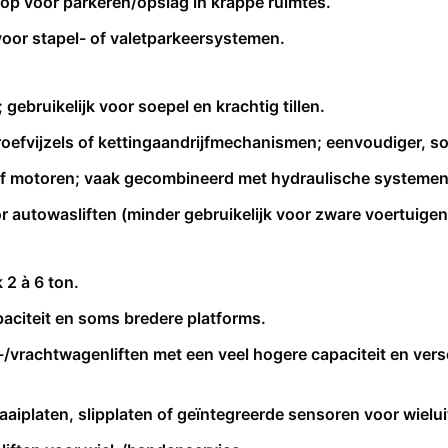
al op voor parkeren/opslag in krappe ruimtes.
voor stapel- of valetparkeersystemen.
gebruikelijk voor soepel en krachtig tillen.
roefvijzels of kettingaandrijfmechanismen; eenvoudiger, s
n of motoren; vaak gecombineerd met hydraulische systemen
r autowasliften (minder gebruikelijk voor zware voertuigen
 2 à 6 ton.
aciteit en soms bredere platforms.
-/vrachtwagenliften met een veel hogere capaciteit en versc
t draaiplaten, slipplaten of geïntegreerde sensoren voor wie