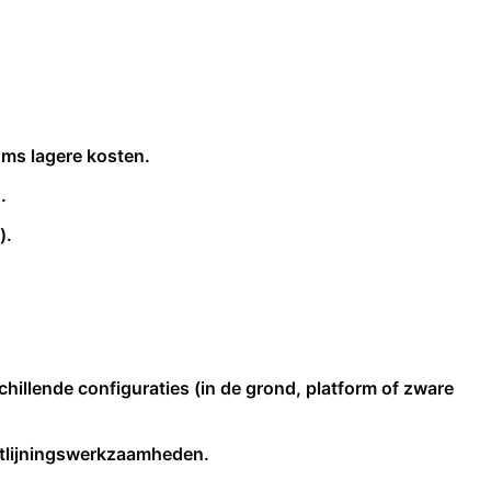
oms lagere kosten.
.
).
hillende configuraties (in de grond, platform of zware
luitlijningswerkzaamheden.