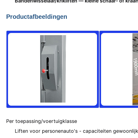
Bandenwisselaar/krikliften — kleine schaar- of kraan
Productafbeeldingen
Per toepassing/voertuigklasse
Liften voor personenauto's - capaciteiten gewoonlijk