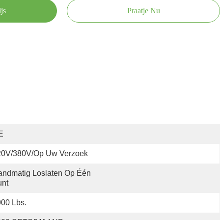
js
Praatje Nu
E
20V/380V/op Uw Verzoek
ndmatig Loslaten Op Één 
unt
00 Lbs.