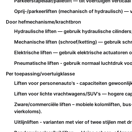
Parkeerstapelaar/palletlift — tilt voertuigen vertica
Oprij-/parkeerliften (mechanisch of hydraulisch) — 
Door hefmechanisme/krachtbron
Hydraulische liften — gebruik hydraulische cilinders; 
Mechanische liften (schroef/ketting) — gebruik sch
Elektrische liften — gebruik elektrische actuatore
Pneumatische liften - gebruik normaal luchtdruk voo
Per toepassing/voertuigklasse
Liften voor personenauto's - capaciteiten gewoonlijk
Liften voor lichte vrachtwagens/SUV's — hogere cap
Zware/commerciële liften – mobiele kolomliften, bus
vierkoloms).
Uitlijnliften - varianten met vier of twee stijlen me