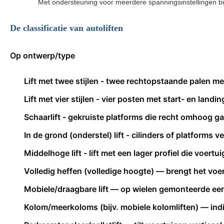
Met ondersteuning voor meerdere spanningsinstellingen biedt
De classificatie van autoliften
Op ontwerp/type
Lift met twee stijlen - twee rechtopstaande palen me
Lift met vier stijlen - vier posten met start- en land
Schaarlift - gekruiste platforms die recht omhoog ga
In de grond (onderstel) lift - cilinders of platforms
Middelhoge lift - lift met een lager profiel die voe
Volledig heffen (volledige hoogte) — brengt het vo
Mobiele/draagbare lift — op wielen gemonteerde een
Kolom/meerkoloms (bijv. mobiele kolomliften) — ind