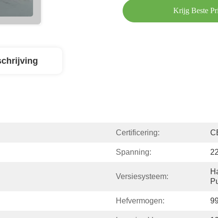
Krijg Beste Pri
chrijving
Certificering:
C
Spanning:
2
Ha
Versiesysteem:
P
Hefvermogen:
99