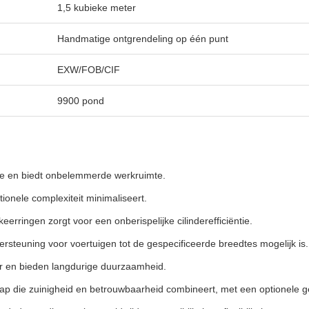
1,5 kubieke meter
Handmatige ontgrendeling op één punt
EXW/FOB/CIF
9900 pond
vice en biedt onbelemmerde werkruimte.
ionele complexiteit minimaliseert.
erringen zorgt voor een onberispelijke cilinderefficiëntie.
rsteuning voor voertuigen tot de gespecificeerde breedtes mogelijk is.
 en bieden langdurige duurzaamheid.
kap die zuinigheid en betrouwbaarheid combineert, met een optionele g