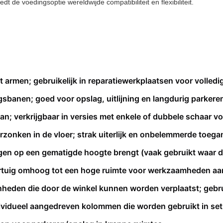
 de voedingsoptie wereldwijde compatibiliteit en flexibiliteit.
t armen; gebruikelijk in reparatiewerkplaatsen voor volled
ingsbanen; goed voor opslag, uitlijning en langdurig parkere
an; verkrijgbaar in versies met enkele of dubbele schaar v
 verzonken in de vloer; strak uiterlijk en onbelemmerde toe
rtuigen op een gematigde hoogte brengt (vaak gebruikt waar 
ertuig omhoog tot een hoge ruimte voor werkzaamheden aan
heden die door de winkel kunnen worden verplaatst; gebru
ividueel aangedreven kolommen die worden gebruikt in set