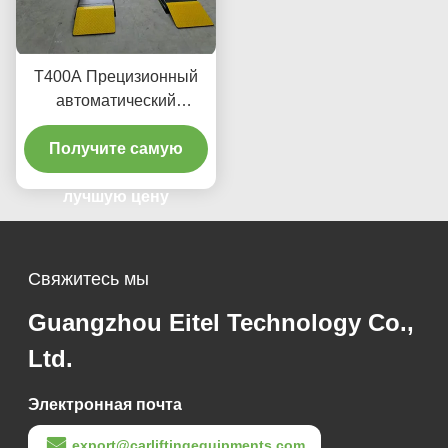
T400A Прецизионный
автоматический
подъемник 380V/220V с
низким профилем
Получите самую
лучшую цену
Свяжитесь мы
Guangzhou Eitel Technology Co.,
Ltd.
Электронная почта
export@carliftingequipments.com