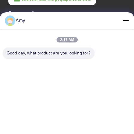
Время работы
Amy
09:00-18:00
Наш адрес
2:17 AM
Адрес компании
Good day, what product are you looking for?
Национальная дорога 106, район Хуаду, город Гуанчжоу
Адрес завода
Национальная дорога 106, район Хуаду, город Гуанчжоу
Телефон
008618588874864
Качество Китая хорошее Оборудование для подъема