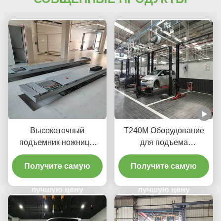
Высокоточный
T240M Оборудование
подъемник ножницы
для подъема
T400D 4000 кг
автомобилей с двумя
Получите самую
стойками с передовыми
Получите самую
технологиями подъема
лучшую цену
лучшую цену