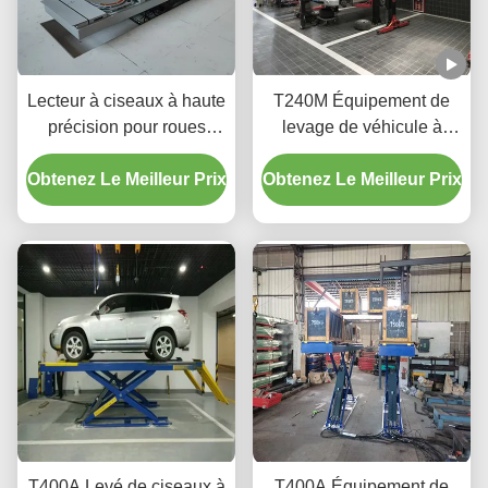
Lecteur à ciseaux à haute
T240M Équipement de
précision pour roues
levage de véhicule à
T400D 4000 kg Capacité
deux poteaux à grille
Obtenez Le Meilleur Prix
pour ateliers
Obtenez Le Meilleur Prix
avec technologie de
levage avancée
T400A Levé de ciseaux à
T400A Équipement de