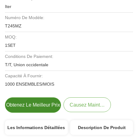
Iter
Numéro De Modèle:
T245MZ
MOQ:
1SET
Conditions De Paiement:
T/T, Union occidentale
Capacité À Fournir:
1000 ENSEMBLES/MOIS
Obtenez Le Meilleur Prix
Causez Maintenant
Les Informations Détaillées
Description De Produit