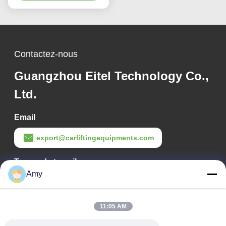
bas
Contactez-nous
Guangzhou Eitel Technology Co.,
Ltd.
Email
export@carliftingequipments.com
Temps de travail
Amy
09:00-18:00
Notre adresse
11:05 AM
Adresse de l'entreprise