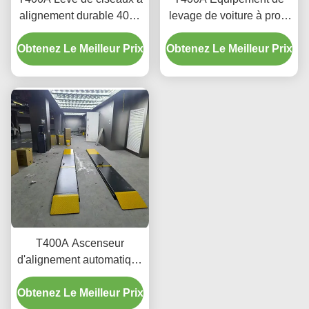
alignement durable 4000
levage de voiture à profil
kg avec levage en
ultra bas pour
Obtenez Le Meilleur Prix
douceur
Obtenez Le Meilleur Prix
l'alignement et l'entretien
T400A Ascenseur
d'alignement automatique
de précision 380V/220V
Obtenez Le Meilleur Prix
avec conception de profil