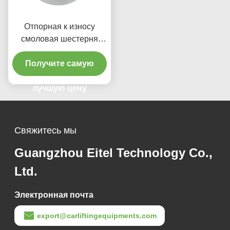
Отпорная к износу
смоловая шестерня
легкая для запасных
частей тормозных
Получите самую
дисков
лучшую цену
Свяжитесь мы
Guangzhou Eitel Technology Co.,
Ltd.
Электронная почта
export@carliftingequipments.com