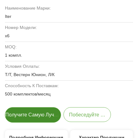
Наименование Марки:
Iter
Номер Модели:
х6
MOQ:
1 компл.
Условия Оплаты:
Т/Т, Вестерн Юнион, Л/К
Способность К Поставкам:
500 комплектов/месяц
Получите Самую Лучшую Цену
Побеседуйте Теперь
Подробная Информация
Характер Продукции