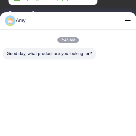
Время работы
Amy
09:00-18:00
Наш адрес
7:45 AM
Адрес компании
Good day, what product are you looking for?
Национальная дорога 106, район Хуаду, город Гуанчжоу
Адрес завода
Национальная дорога 106, район Хуаду, город Гуанчжоу
Телефон
008618588874864
Качество Китая хорошее Оборудование для подъема