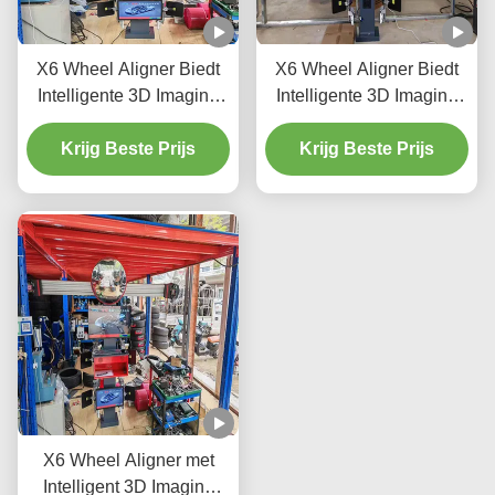
X6 Wheel Aligner Biedt
X6 Wheel Aligner Biedt
Intelligente 3D Imaging
Intelligente 3D Imaging
Dubbele Schermen en
Dubbele Schermen en
Real Time Tracking om
Krijg Beste Prijs
Real Time Tracking voor
Krijg Beste Prijs
de Wiel Alignment van
de prestaties van de
het Voertuig te verbeteren
wielen van het voertuig
X6 Wheel Aligner met
Intelligent 3D Imaging