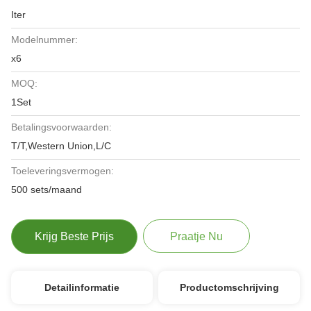
Iter
Modelnummer:
x6
MOQ:
1Set
Betalingsvoorwaarden:
T/T,Western Union,L/C
Toeleveringsvermogen:
500 sets/maand
Krijg Beste Prijs
Praatje Nu
Detailinformatie
Productomschrijving