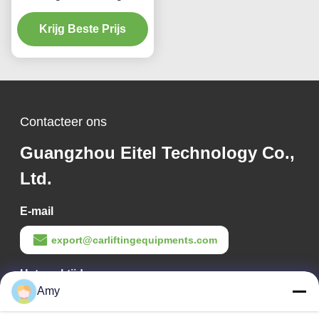
Double Screens en Real
Time Tracking voor de
Krijg Beste Prijs
nauwkeurigheid van de
uitlijning van de wielen
van het voertuig
Contacteer ons
Guangzhou Eitel Technology Co.,
Ltd.
E-mail
export@carliftingequipments.com
Het werktijd
Amy
09:00-18:00