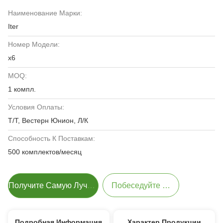
Наименование Марки:
Iter
Номер Модели:
х6
MOQ:
1 компл.
Условия Оплаты:
Т/Т, Вестерн Юнион, Л/К
Способность К Поставкам:
500 комплектов/месяц
Получите Самую Лучшую Цену
Побеседуйте Теперь
Подробная Информация
Характер Продукции