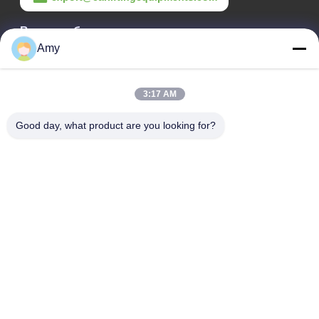
Время работы
Amy
09:00-18:00
Наш адрес
3:17 AM
Адрес компании
Good day, what product are you looking for?
Национальная дорога 106, район Хуаду, город Гуанчжоу
Адрес завода
Национальная дорога 106, район Хуаду, город Гуанчжоу
Телефон
008618588874864
Качество Китая хорошее Оборудование для подъема