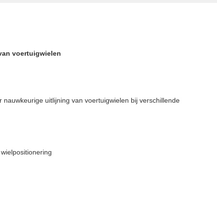
van voertuigwielen
uwkeurige uitlijning van voertuigwielen bij verschillende
wielpositionering