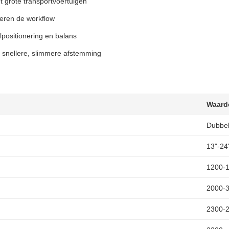
ot grote transportvoertuigen
teren de workflow
positionering en balans
 snellere, slimmere afstemming
Waard
Dubbe
13"-24
1200-
2000-
2300-