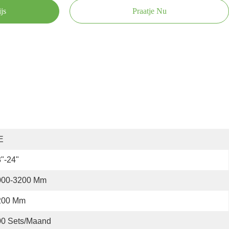
js
Praatje Nu
E
"-24"
000-3200 Mm
200 Mm
00 Sets/maand