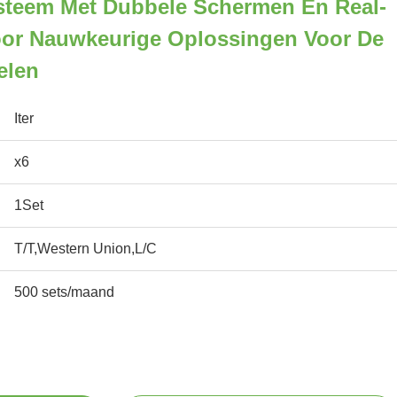
ysteem Met Dubbele Schermen En Real-
oor Nauwkeurige Oplossingen Voor De
elen
Iter
x6
1Set
T/T,Western Union,L/C
500 sets/maand