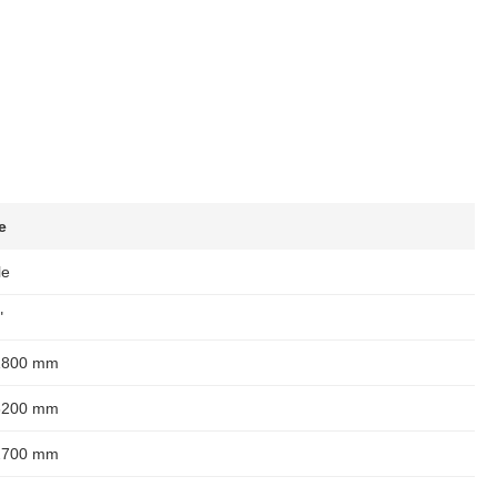
e
le
"
1800 mm
3200 mm
2700 mm