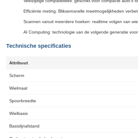
Veelzijdige compatibiliteit: geschikt voor compacte auto's t
Efficiënte meting: Bliksemsnelle meetmogelijkheden verbe
Scannen vanuit meerdere hoeken: realtime volgen van wiel
AI Computing: technologie van de volgende generatie voor
Technische specificaties
Attribuut
Scherm
Wielmaat
Spoorbreedte
Wielbasis
Basislijnafstand