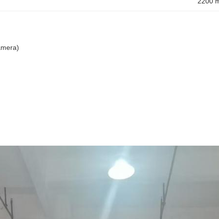
2200 
amera)