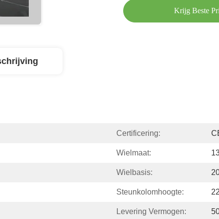
Krijg Beste Pri
chrijving
Certificering:
C
Wielmaat:
13
Wielbasis:
2
Steunkolomhoogte:
2
Levering Vermogen:
5