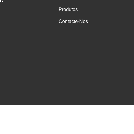
Produtos
Contacte-Nos
quipamento De Elevação De Automóveis Fornecedor. © De Copyright -2
Reservados.