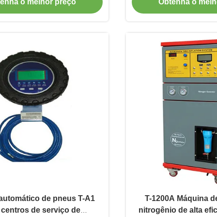
enha o melhor preço
Obtenha o melh
 automático de pneus T-A1
T-1200A Máquina d
 centros de serviço de
nitrogênio de alta ef