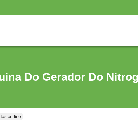
ina Do Gerador Do Nitro
tos on-line