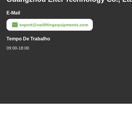
E-Mail
export@carliftingequipments.com
Tempo De Trabalho
09:00-18:00
Política De
|
Mapa Do
Boa Qualidade De China E
Privacidade
Site