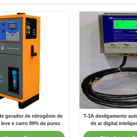
e gerador de nitrogênio de
T-3A desligamento auto
leve e carro 99% de pureza
de ar digital intelig
de N2 para pneus
carros e ôn