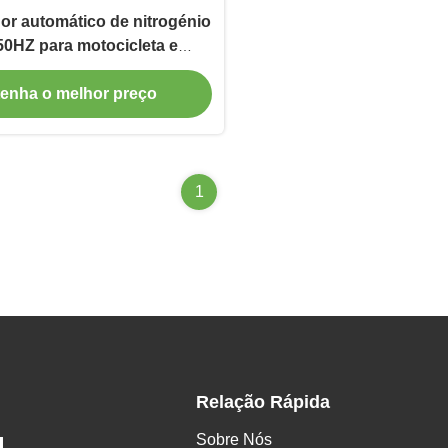
or automático de nitrogénio
50HZ para motocicleta e
automóvel
enha o melhor preço
1
Relação Rápida
Sobre Nós
.