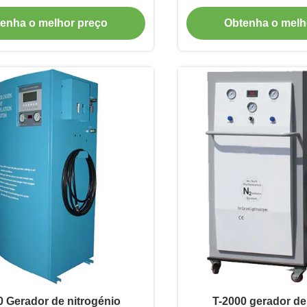
tomóveis e camiões
pureza para encher p
enha o melhor preço
Obtenha o melh
0 Gerador de nitrogénio
T-2000 gerador de