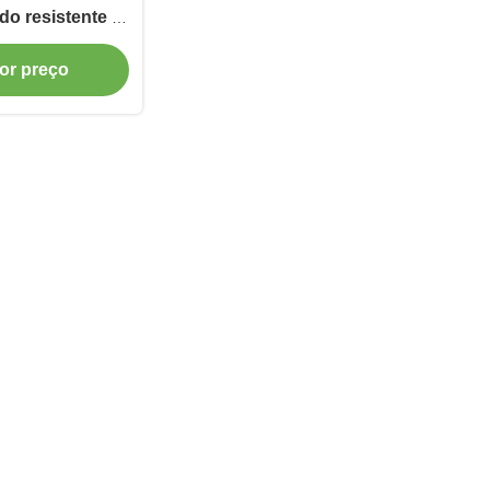
do resistente a
strial contínuo
or preço