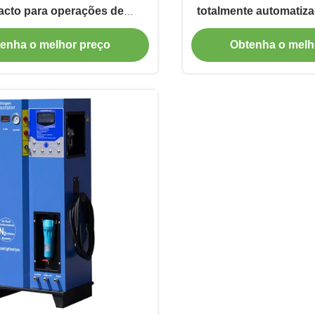
cto para operações de
totalmente automatiza
veis pequenos e grandes
intempéries para indu
enha o melhor preço
Obtenha o melh