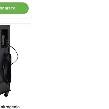
neus de carro
or preço
 nitrogénio