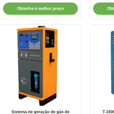
ajustáveis
au
Obtenha o melhor preço
Obt
Sistema de geração de gás de
T-160