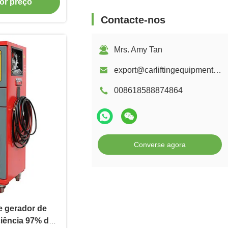
or preço
Contacte-nos
Mrs. Amy Tan
export@carliftingequipments.com
008618588874864
Converse agora
e gerador de
iciência 97% de