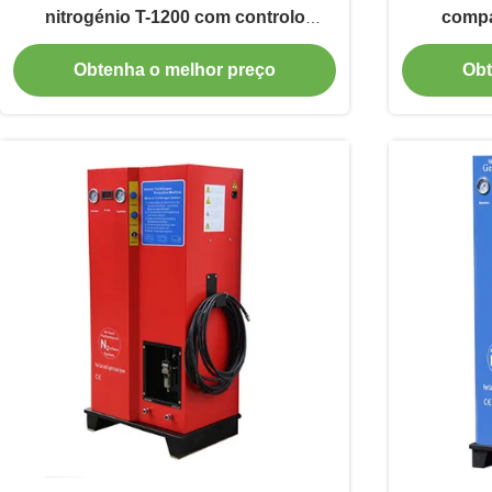
nitrogénio T-1200 com controlo
compa
automático de pureza
automó
Obtenha o melhor preço
Obt