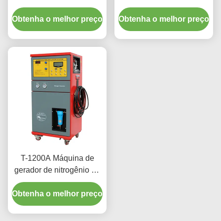
digital inteligente com
de serviço de automóveis
Obtenha o melhor preço
para carros e ônibus
Obtenha o melhor preço
e camiões
T-1200A Máquina de
gerador de nitrogênio de
alta eficiência 97% de
Obtenha o melhor preço
pureza para encher
pneus de carro