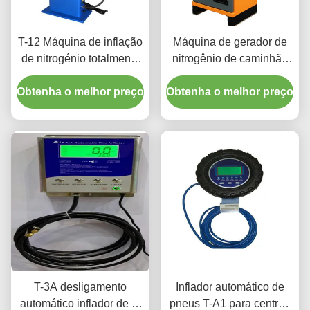
T-12 Máquina de inflação
Máquina de gerador de
de nitrogénio totalmente
nitrogênio de caminhão
automática para pressão
leve e carro 99% de
Obtenha o melhor preço
de pneus de precisão
Obtenha o melhor preço
pureza de N2 para pneus
T-3A desligamento
Inflador automático de
automático inflador de ar
pneus T-A1 para centros