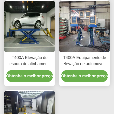
T400A Elevação de
T400A Equipamento de
tesoura de alinhamento
elevação de automóveis
durável 4000 kg com
de perfil ultra baixo para
Obtenha o melhor preço
elevação suave
Obtenha o melhor preço
alinhamento e
manutenção