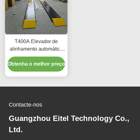
T400A Elevador de
alinhamento automático
de precisão 380V/220V
Obtenha o melhor preço
com projeto de perfil
baixo
Contacte-nos
Guangzhou Eitel Technology Co.,
Ltd.