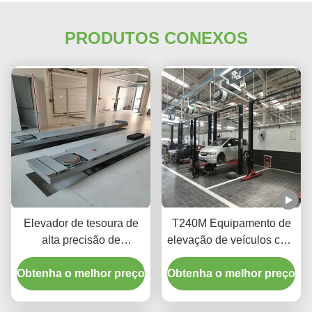
PRODUTOS CONEXOS
Elevador de tesoura de
T240M Equipamento de
alta precisão de
elevação de veículos com
alinhamento de rodas
dois postes de pórtico e
Obtenha o melhor preço
T400D 4000kg
Obtenha o melhor preço
tecnologia avançada de
Capacidade para oficinas
elevação