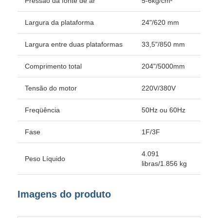
Pressão da fonte de ar
5-6kg/cm²
Largura da plataforma
24"/620 mm
Largura entre duas plataformas
33,5"/850 mm
Comprimento total
204"/5000mm
Tensão do motor
220V/380V
Freqüência
50Hz ou 60Hz
Fase
1F/3F
4.091
Peso Líquido
libras/1.856 kg
Imagens do produto