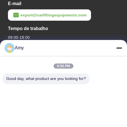
E-mail
export@carliftingequipments.com
Tempo de trabalho
09:00-18:00
Amy
O nosso endereço
Endereço da empresa
8:56 PM
Estrada nacional 106, distrito de Huadu, cidade de
Guangzhou
Good day, what product are you looking for?
Endereço da Fábrica
Estrada nacional 106, distrito de Huadu, cidade de
Guangzhou
Telefone
008618588874864