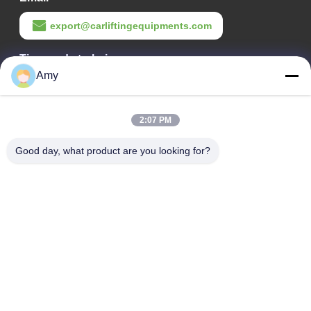
export@carliftingequipments.com
Tiempo de trabajo
Amy
09:00-18:00
Nuestra dirección
2:07 PM
Dirección de la empresa
Good day, what product are you looking for?
Ruta nacional 106, distrito de Huadu, ciudad de Guangzhou
Dirección de la fábrica
Ruta nacional 106, distrito de Huadu, ciudad de Guangzhou
Teléfono
008618588874864