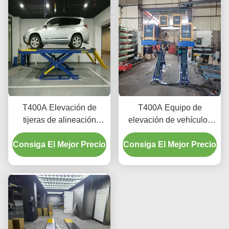
T400A Elevación de
T400A Equipo de
tijeras de alineación
elevación de vehículos
duradera 4000 kg con
de perfil ultra bajo para la
Consiga El Mejor Precio
elevación suave
Consiga El Mejor Precio
alineación y el
mantenimiento