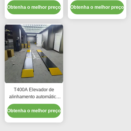
durável 4000 kg com
de perfil ultra baixo para
Obtenha o melhor preço
elevação suave
Obtenha o melhor preço
alinhamento e
manutenção
T400A Elevador de
alinhamento automático
de precisão 380V/220V
Obtenha o melhor preço
com projeto de perfil
baixo