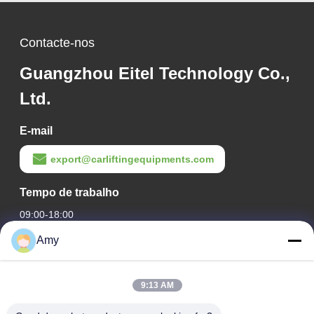
Contacte-nos
Guangzhou Eitel Technology Co.,
Ltd.
E-mail
export@carliftingequipments.com
Tempo de trabalho
09:00-18:00
Amy
O nosso endereço
Endereço da empresa
9:13 AM
Estrada nacional 106, distrito de Huadu, cidade de
Guangzhou