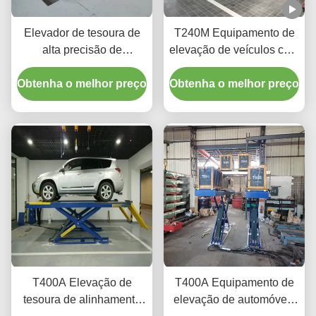
Elevador de tesoura de
T240M Equipamento de
alta precisão de
elevação de veículos com
alinhamento de rodas
dois postes de pórtico e
Obtenha o melhor preço
T400D 4000kg
Obtenha o melhor preço
tecnologia avançada de
Capacidade para oficinas
elevação
T400A Elevação de
T400A Equipamento de
tesoura de alinhamento
elevação de automóveis