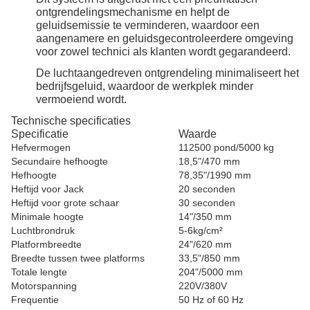
ontgrendelingsmechanisme en helpt de
geluidsemissie te verminderen, waardoor een
aangenamere en geluidsgecontroleerdere omgeving
voor zowel technici als klanten wordt gegarandeerd.
De luchtaangedreven ontgrendeling minimaliseert het
bedrijfsgeluid, waardoor de werkplek minder
vermoeiend wordt.
Technische specificaties
Specificatie
Waarde
Hefvermogen
112500 pond/5000 kg
Secundaire hefhoogte
18,5"/470 mm
Hefhoogte
78,35"/1990 mm
Heftijd voor Jack
20 seconden
Heftijd voor grote schaar
30 seconden
Minimale hoogte
14"/350 mm
Luchtbrondruk
5-6kg/cm²
Platformbreedte
24"/620 mm
Breedte tussen twee platforms
33,5"/850 mm
Totale lengte
204"/5000 mm
Motorspanning
220V/380V
Frequentie
50 Hz of 60 Hz