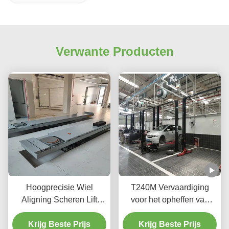
Verwante Producten
Hoogprecisie Wiel
T240M Vervaardiging
Aligning Scheren Lift
voor het opheffen van
T400D 4000kg Capaciteit
voertuigen met twee
Krijg Beste Prijs
voor workshops
pootjes voor het opheffen
Krijg Beste Prijs