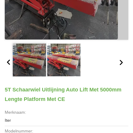
5T Schaarwiel Uitlijning Auto Lift Met 5000mm
Lengte Platform Met CE
Merknaam:
Iter
Modelnummer: