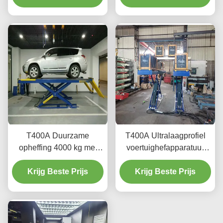
met een geavanceerde
opheffingstechnologie
T400A Duurzame
T400A Ultralaagprofiel
opheffing 4000 kg met
voertuighefapparatuur
gladde opheffing
voor uitlijning en
Krijg Beste Prijs
Krijg Beste Prijs
onderhoud