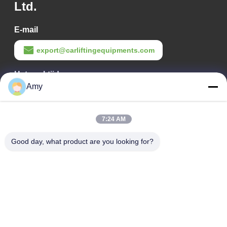
Ltd.
E-mail
export@carliftingequipments.com
Het werktijd
Amy
09:00-18:00
Ons adres
7:24 AM
Bedrijfsadres
Good day, what product are you looking for?
Nationale weg 106, Huadu-district, Guangzhou
Fabrieksadres
Nationale weg 106, Huadu-district, Guangzhou
Tel.
008618588874864