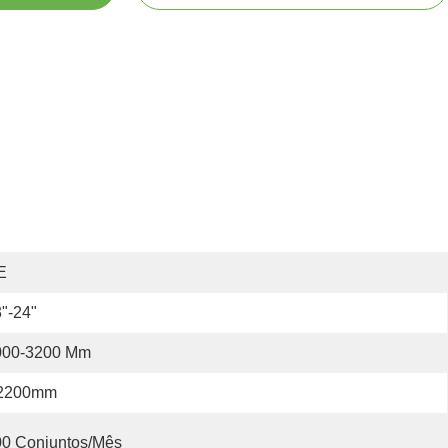
E
"-24"
000-3200 Mm
2200mm
00 Conjuntos/mês