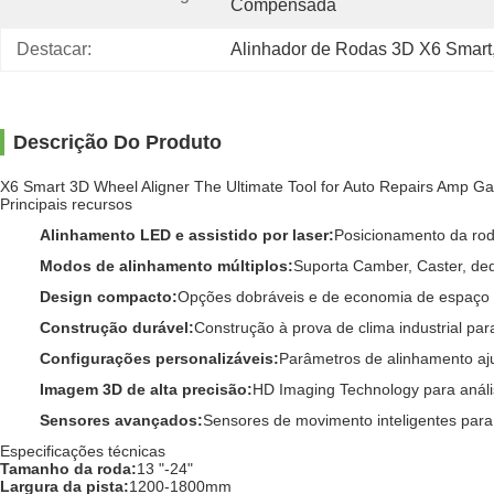
Compensada
Destacar:
Alinhador de Rodas 3D X6 Smart
Descrição Do Produto
X6 Smart 3D Wheel Aligner The Ultimate Tool for Auto Repairs Amp G
Principais recursos
Alinhamento LED e assistido por laser:
Posicionamento da rod
Modos de alinhamento múltiplos:
Suporta Camber, Caster, ded
Design compacto:
Opções dobráveis ​​e de economia de espaço
Construção durável:
Construção à prova de clima industrial pa
Configurações personalizáveis:
Parâmetros de alinhamento ajus
Imagem 3D de alta precisão:
HD Imaging Technology para análi
Sensores avançados:
Sensores de movimento inteligentes para
Especificações técnicas
Tamanho da roda:
13 "-24"
Largura da pista:
1200-1800mm