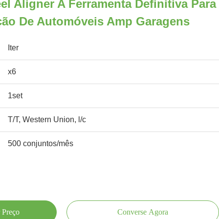
l Aligner A Ferramenta Definitiva Para
ção De Automóveis Amp Garagens
Iter
x6
1set
T/T, Western Union, l/c
500 conjuntos/mês
 Preço
Converse Agora