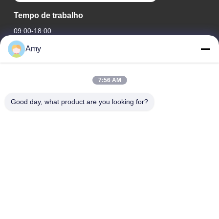
Tempo de trabalho
09:00-18:00
Amy
O nosso endereço
Endereço da empresa
7:56 AM
Estrada nacional 106, distrito de Huadu, cidade de
Guangzhou
Good day, what product are you looking for?
Endereço da Fábrica
Estrada nacional 106, distrito de Huadu, cidade de
Guangzhou
Telefone
008618588874864