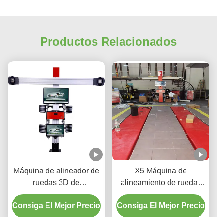
Productos Relacionados
Máquina de alineador de
X5 Máquina de
ruedas 3D de
alineamiento de ruedas
automóviles para taller de
3D para ajuste de
Consiga El Mejor Precio
automóviles
Consiga El Mejor Precio
neumáticos de precisión