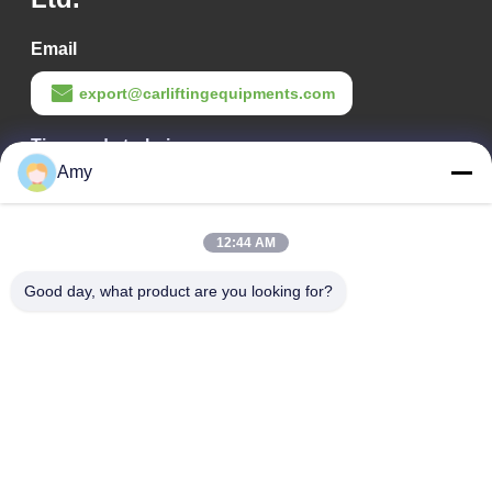
Email
export@carliftingequipments.com
Tiempo de trabajo
Amy
09:00-18:00
Nuestra dirección
12:44 AM
Dirección de la empresa
Good day, what product are you looking for?
Ruta nacional 106, distrito de Huadu, ciudad de Guangzhou
Dirección de la fábrica
Ruta nacional 106, distrito de Huadu, ciudad de Guangzhou
Teléfono
008618588874864