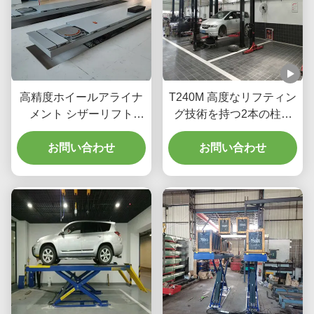
高精度ホイールアライナ
T240M 高度なリフティン
メント シザーリフト
グ技術を持つ2本の柱の
T400D 4000kg ワークシ
ガントリーカーリフティ
お問い合わせ
ョップ容量
お問い合わせ
ング機器