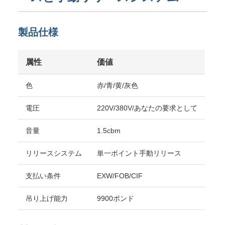
製品仕様
属性
価値
色
赤/青/黄/灰色
電圧
220V/380V/あなたの要求として
音量
1.5cbm
リリースシステム
単一ポイント手動リリース
支払い条件
EXW/FOB/CIF
吊り上げ能力
9900ポンド