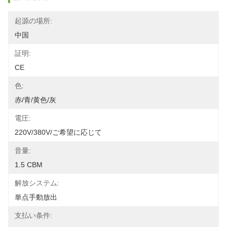
起源の場所:
中国
証明:
CE
色:
赤/青/黄色/灰
電圧:
220V/380V/ご希望に応じて
音量:
1.5 CBM
解放システム:
単点手動放出
支払い条件: