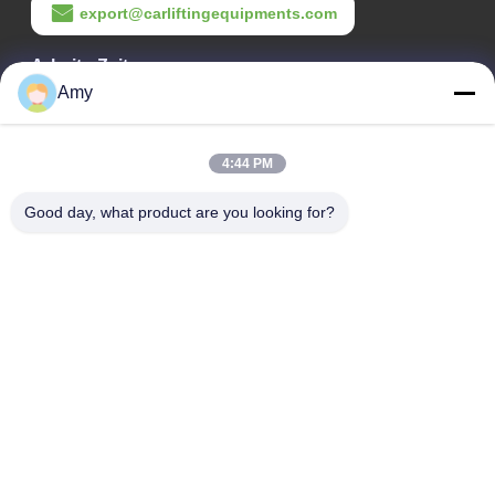
export@carliftingequipments.com
Arbeits-Zeit
Amy
09:00-18:00
Unsere Adresse
4:44 PM
Adresse des Unternehmens
Good day, what product are you looking for?
106. Nationalstraße, Stadtteil Huadu, Stadt Guangzhou
Fabrikanschrift
106. Nationalstraße, Stadtteil Huadu, Stadt Guangzhou
Telefon
008618588874864