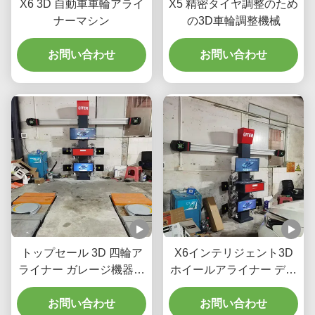
X6 3D 自動車車輪アライ
X5 精密タイヤ調整のため
ナーマシン
の3D車輪調整機械
お問い合わせ
お問い合わせ
トップセール 3D 四輪ア
X6インテリジェント3D
ライナー ガレージ機器ア
ホイールアライナー デュ
ライナメントマシン 車輪
アルスクリーン リアルタ
アライナメント修理マシ
お問い合わせ
イムトラッキング 高精度
お問い合わせ