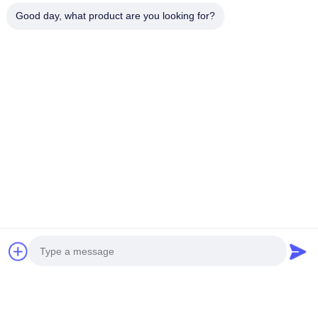
送信
Good day, what product are you looking for?
Guangzhou Eitel Technology Co.,
Ltd.
電子メール
export@carliftingequipments.com
作業時間
09:00-18:00
住所
会社の住所
106国道 広州市 黄道区
工場の住所
106国道 広州市 黄道区