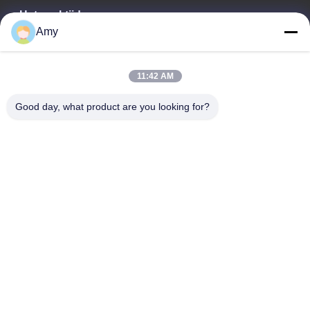
Het werktijd
Amy
09:00-18:00
Ons adres
11:42 AM
Bedrijfsadres
Good day, what product are you looking for?
Nationale weg 106, Huadu-district, Guangzhou
Fabrieksadres
Nationale weg 106, Huadu-district, Guangzhou
Tel.
008618588874864
De Goede Kwaliteit van China Vervaardiging van elektrische
voertuigen Leverancier. Copyright © -2026 Guangzhou Eitel