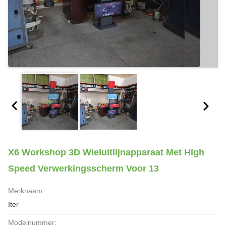
X6 Workshop 3D Wieluitlijnapparaat Met High
Speed Verwerkingsscherm Voor 13
Merknaam:
Iter
Modelnummer: