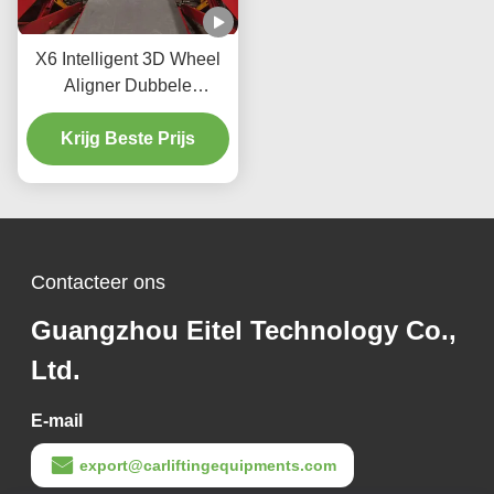
X6 Intelligent 3D Wheel
Aligner Dubbele
schermen Real-time
tracking en hoge precisie
Krijg Beste Prijs
3D-imaging voor perfecte
uitlijning
Contacteer ons
Guangzhou Eitel Technology Co.,
Ltd.
E-mail
export@carliftingequipments.com