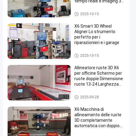
tempo reale e imaging 3D
ad alta precisione per un
allineamento perfetto
Allineatore di ruote
00:10
2025-10-15
X6 Smart 3D Wheel
Aligner Lo strumento
perfetto per i
riparazionieri e i garage
Allineatore di ruote
00:23
2025-10-15
Allineatore ruote 3D X6
per officine Schermo per
ruote doppie Dimensione
ruote 13-24 Larghezza
carreggiata 1200-
1800mm Interasse 2000-
Allineatore di ruote
00:12
2025-09-28
3200mm Distanza di
riferimento 2300-
X6 Macchina di
2700mm
allineamento delle ruote
3D completamente
automatica con doppio
schermo