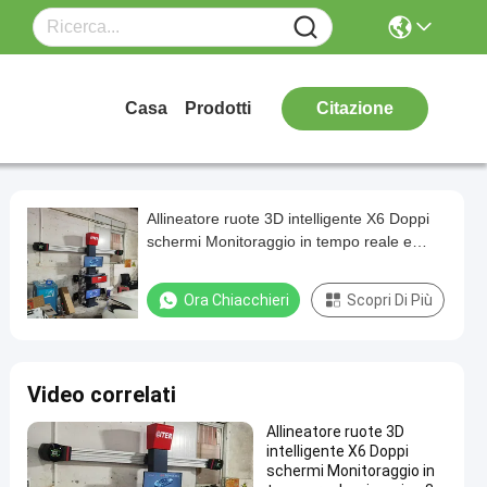
Casa
Prodotti
Citazione
Allineatore ruote 3D intelligente X6 Doppi
schermi Monitoraggio in tempo reale e
imaging 3D ad alta precisione per un
allineamento perfetto
Ora Chiacchieri
Scopri Di Più
Video correlati
Allineatore ruote 3D
intelligente X6 Doppi
schermi Monitoraggio in