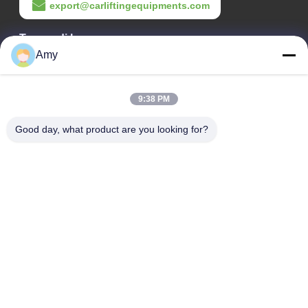
export@carliftingequipments.com
Tempo di lavoro
Amy
09:00-18:00
Il nostro indirizzo
9:38 PM
Indirizzo Azienda
Good day, what product are you looking for?
Strada nazionale 106, distretto di Huadu, città di Guangzhou
Indirizzo della fabbrica
Strada nazionale 106, distretto di Huadu, città di Guangzhou
Telefono
008618588874864
Buona qualità della Cina Apparecchiature per sollevamento auto