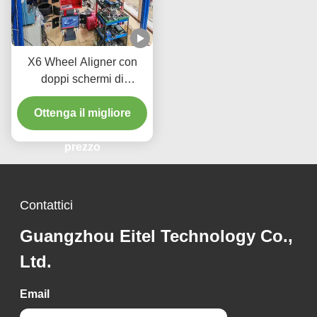
X6 Wheel Aligner con
doppi schermi di
immagini 3D intelligenti e
monitoraggio in tempo
Ottenga il migliore
reale per la precisione di
allineamento delle ruote
prezzo
del veicolo
Contattici
Guangzhou Eitel Technology Co.,
Ltd.
Email