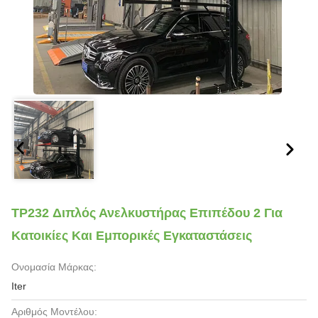
TP232 Διπλός Ανελκυστήρας Επιπέδου 2 Για
Κατοικίες Και Εμπορικές Εγκαταστάσεις
Ονομασία Μάρκας:
Iter
Αριθμός Μοντέλου: