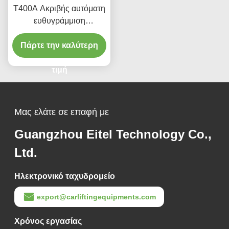
T400A Ακριβής αυτόματη
ευθυγράμμιση
ανελκυστήρα 380V/220V
Πάρτε την καλύτερη
με χαμηλό προφίλ
σχεδιασμό
τιμή
Μας ελάτε σε επαφή με
Guangzhou Eitel Technology Co.,
Ltd.
Ηλεκτρονικό ταχυδρομείο
export@carliftingequipments.com
Χρόνος εργασίας