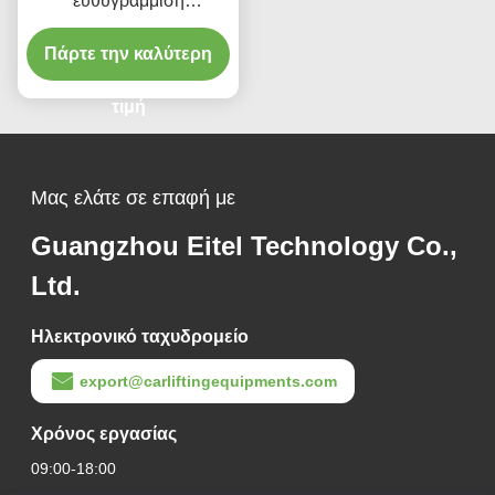
ευθυγράμμιση
ανελκυστήρα 380V/220V
Πάρτε την καλύτερη
με χαμηλό προφίλ
σχεδιασμό
τιμή
Μας ελάτε σε επαφή με
Guangzhou Eitel Technology Co.,
Ltd.
Ηλεκτρονικό ταχυδρομείο
export@carliftingequipments.com
Χρόνος εργασίας
09:00-18:00