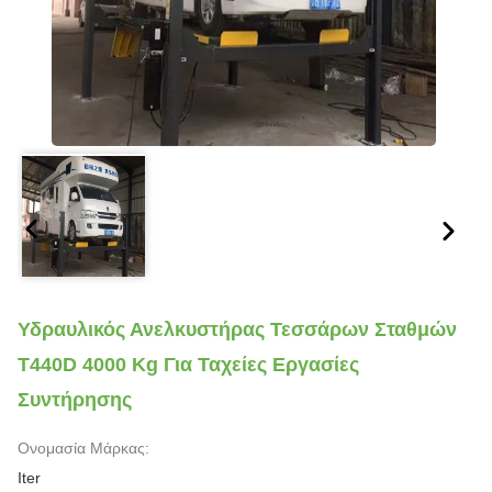
Υδραυλικός Ανελκυστήρας Τεσσάρων Σταθμών
T440D 4000 Kg Για Ταχείες Εργασίες
Συντήρησης
Ονομασία Μάρκας:
Iter