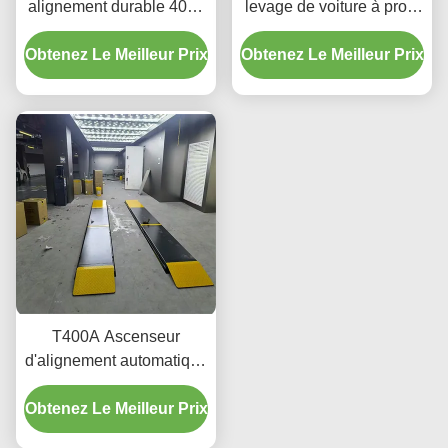
alignement durable 4000
levage de voiture à profil
kg avec levage en
ultra bas pour
Obtenez Le Meilleur Prix
douceur
Obtenez Le Meilleur Prix
l'alignement et l'entretien
T400A Ascenseur
d'alignement automatique
de précision 380V/220V
Obtenez Le Meilleur Prix
avec conception de profil
bas