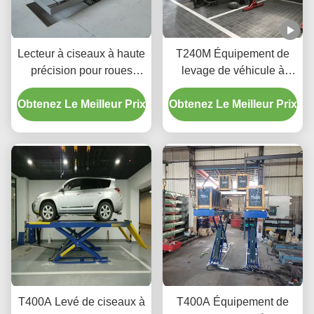
Lecteur à ciseaux à haute
T240M Équipement de
précision pour roues
levage de véhicule à
T400D 4000 kg Capacité
deux poteaux à grille
Obtenez Le Meilleur Prix
pour ateliers
Obtenez Le Meilleur Prix
avec technologie de
levage avancée
T400A Levé de ciseaux à
T400A Équipement de