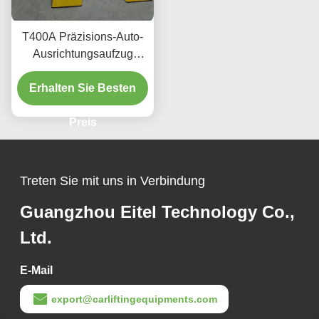
T400A Präzisions-Auto-
Ausrichtungsaufzug
380V/220V mit niedrigem
Erhalten Sie Besten
Profil
Preis
Treten Sie mit uns in Verbindung
Guangzhou Eitel Technology Co.,
Ltd.
E-Mail
export@carliftingequipments.com