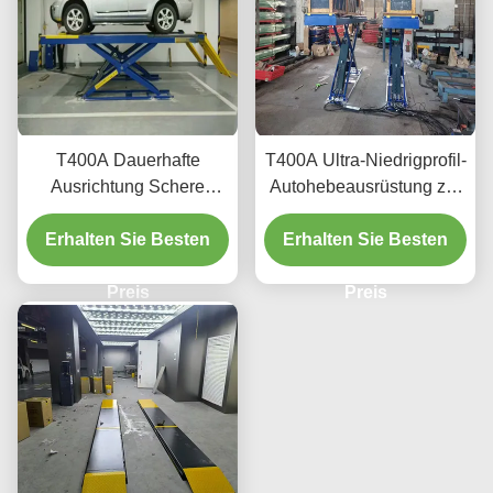
T400A Dauerhafte
T400A Ultra-Niedrigprofil-
Ausrichtung Schere
Autohebeausrüstung zur
Heben 4000kg mit
Ausrichtung und Wartung
Erhalten Sie Besten
glattem Heben
Erhalten Sie Besten
Preis
Preis