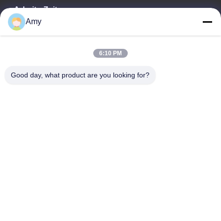
Arbeits-Zeit
Amy
09:00-18:00
Unsere Adresse
6:10 PM
Adresse des Unternehmens
Good day, what product are you looking for?
106. Nationalstraße, Stadtteil Huadu, Stadt Guangzhou
Fabrikanschrift
106. Nationalstraße, Stadtteil Huadu, Stadt Guangzhou
Telefon
008618588874864
Gute Qualität Chinas Fahrzeughebeausrüstung Lieferant.
Copyright-© -2026 Guangzhou Eitel Technology Co., Ltd. . Alle