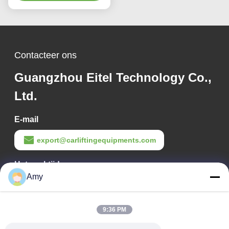
Contacteer ons
Guangzhou Eitel Technology Co.,
Ltd.
E-mail
export@carliftingequipments.com
Het werktijd
Amy
09:00-18:00
Ons adres
9:36 PM
Bedrijfsadres