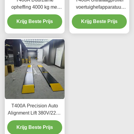
opheffing 4000 kg met
voertuighefapparatuur
gladde opheffing
voor uitlijning en
Krijg Beste Prijs
Krijg Beste Prijs
onderhoud
T400A Precision Auto
Alignment Lift 380V/220V
met laag profielontwerp
Krijg Beste Prijs