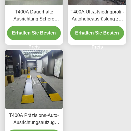
T400A Dauerhafte
T400A Ultra-Niedrigprofil-
Ausrichtung Schere
Autohebeausrüstung zur
Heben 4000kg mit
Ausrichtung und Wartung
Erhalten Sie Besten
glattem Heben
Erhalten Sie Besten
Preis
Preis
T400A Präzisions-Auto-
Ausrichtungsaufzug
380V/220V mit niedrigem