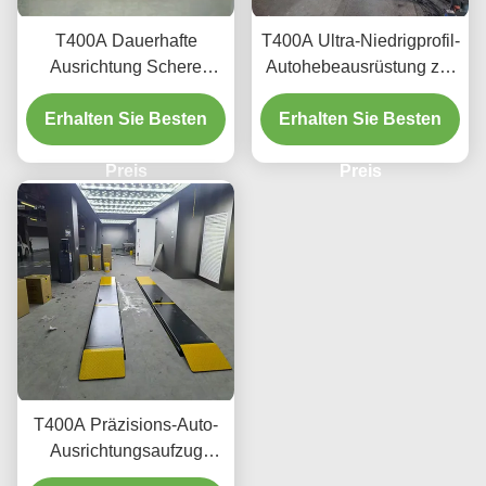
T400A Dauerhafte
T400A Ultra-Niedrigprofil-
Ausrichtung Schere
Autohebeausrüstung zur
Heben 4000kg mit
Ausrichtung und Wartung
Erhalten Sie Besten
glattem Heben
Erhalten Sie Besten
Preis
Preis
T400A Präzisions-Auto-
Ausrichtungsaufzug
380V/220V mit niedrigem