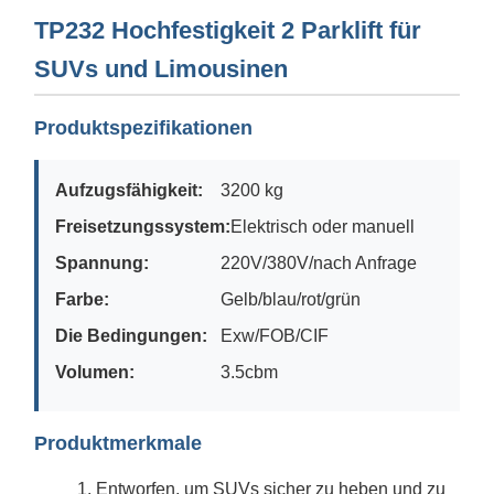
TP232 Hochfestigkeit 2 Parklift für
SUVs und Limousinen
Produktspezifikationen
Aufzugsfähigkeit:
3200 kg
Freisetzungssystem:
Elektrisch oder manuell
Spannung:
220V/380V/nach Anfrage
Farbe:
Gelb/blau/rot/grün
Die Bedingungen:
Exw/FOB/CIF
Volumen:
3.5cbm
Produktmerkmale
Entworfen, um SUVs sicher zu heben und zu