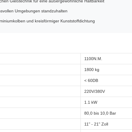
chen Gießtechnik für eine außergewöhnliche Haltbarkeit
uchsvollen Umgebungen standzuhalten
miniumkolben und kreisförmiger Kunststoffdichtung
1100N.M.
1800 kg
< 60DB
220V/380V
1.1 kW
80,0 bis 10,0 Bar
11" - 21" Zoll