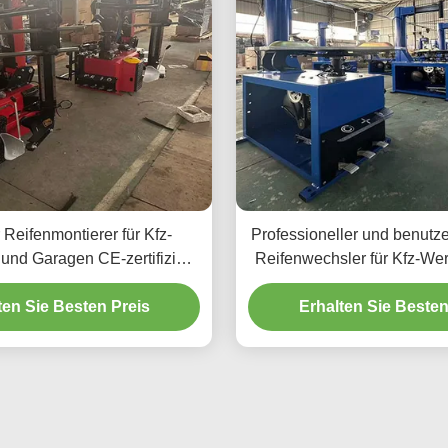
Reifenmontierer für Kfz-
Professioneller und benutze
und Garagen CE-zertifiziert
Reifenwechsler für Kfz-Wer
nd professionell
Garagen CE-zertifiz
ten Sie Besten Preis
Erhalten Sie Besten