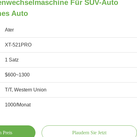
enwechselmaschine Für SUV-Auto
hes Auto
Ater
XT-521PRO
1 Satz
$600~1300
T/T, Western Union
1000/Monat
n Preis
Plaudern Sie Jetzt