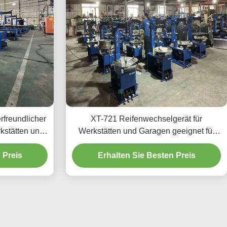
rfreundlicher
XT-721 Reifenwechselgerät für
kstätten und
Werkstätten und Garagen geeignet für
iert
verschiedene Reifengrößen CE-
 Preis
zertifiziert einfach zu bedienen
Erhalten Sie Besten Preis