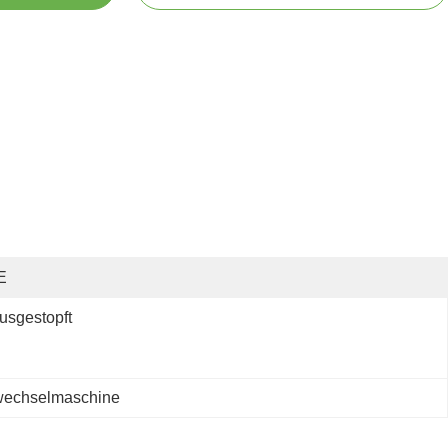
E
usgestopft
wechselmaschine