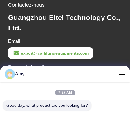
Contactez-nous
Guangzhou Eitel Technology Co.,
Ltd.
Email
export@carliftingequipments.com
Temps de travail
Amy
09:00-18:00
Notre adresse
7:27 AM
Adresse de l'entreprise
Good day, what product are you looking for?
Route nationale 106, district de Huadu, ville de Guangzhou
Adresse de l'usine
Route nationale 106, district de Huadu, ville de Guangzhou