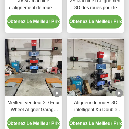
X6 3D machine
X5 Machine d'alignement
d'alignement de roue de
3D des roues pour le
voiture pour atelier
réglage de précision des
Obtenez Le Meilleur Prix
automobile
Obtenez Le Meilleur Prix
pneus
Meilleur vendeur 3D Four
Aligneur de roues 3D
Wheel Aligner Garage
intelligent X6 Double
Equipment Machine
écrans Suivi en temps
Obtenez Le Meilleur Prix
d'alignement de roue de
Obtenez Le Meilleur Prix
réel et imagerie 3D de