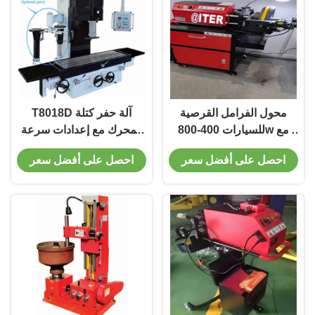
محول الفرامل القرصية
T8018D آلة حفر كتلة
للسيارات 400-800w مع
المحرك مع إعدادات سرعة
سرعة عالية و ضبط T2015
قابلة للتعديل
احصل على أفضل سعر
احصل على أفضل سعر