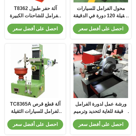
محول الفرامل للسيارات
T8362 آلة حفر طبول
الثقيلة 120 دورة في الدقيقة
الفرامل للشاحنات الكبيرة
مع موقف قابل للتعديل
والشاحنات والحافلات إصلاح
احصل على أفضل سعر
احصل على أفضل سعر
بالكامل T2009
طبول الفرامل
ورشة عمل لدورة الفرامل
TC8365A آلة قطع قرص
الدقيقة للغاية لتحديد وترميم
الفرامل للسيارات الثقيلة
الدوار للسيارات T2009
FAW ، Dongfeng ، Howo
احصل على أفضل سعر
احصل على أفضل سعر