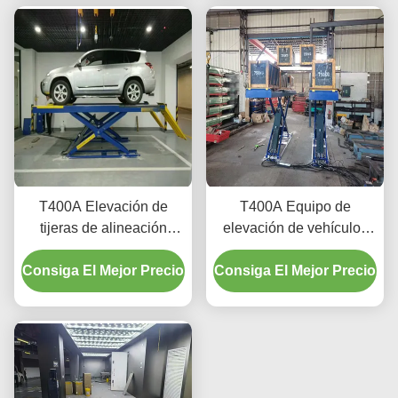
T400A Elevación de
T400A Equipo de
tijeras de alineación
elevación de vehículos
duradera 4000 kg con
de perfil ultra bajo para la
Consiga El Mejor Precio
elevación suave
Consiga El Mejor Precio
alineación y el
mantenimiento