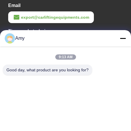
Email
export@carliftingequipments.com
Tiempo de trabajo
Amy
09:00-18:00
Nuestra dirección
9:13 AM
Dirección de la empresa
Good day, what product are you looking for?
Ruta nacional 106, distrito de Huadu, ciudad de Guangzhou
Dirección de la fábrica
Ruta nacional 106, distrito de Huadu, ciudad de Guangzhou
Teléfono
008618588874864